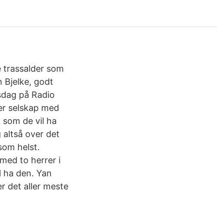
e trassalder som
n Bjelke, godt
rsdag på Radio
 er selskap med
k som de vil ha
 altså over det
som helst.
med to herrer i
il ha den. Yan
er det aller meste