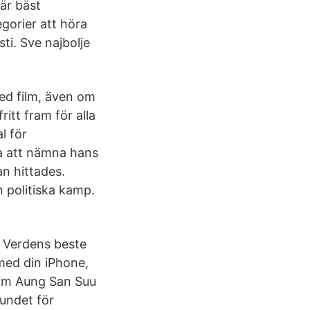
är bäst
egorier att höra
sti. Sve najbolje
med film, även om
ritt fram för alla
l för
ra att nämna hans
an hittades.
n politiska kamp.
. Verdens beste
med din iPhone,
som Aung San Suu
bundet för