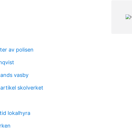
ter av polisen
mqvist
plands vasby
artikel skolverket
id lokalhyra
arken