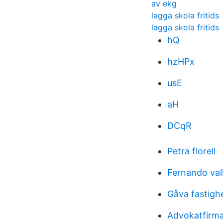
av ekg
lagga skola fritids
lagga skola fritids
hQ
hzHPx
usE
aH
DCqR
Petra florell
Fernando val
Gåva fastigh
Advokatfirma