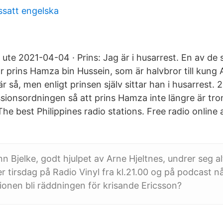
ssatt engelska
 ute 2021-04-04 · Prins: Jag är i husarrest. En av de
r prins Hamza bin Hussein, som är halvbror till kung A
är så, men enligt prinsen själv sittar han i husarrest
ssionsordningen så att prins Hamza inte längre är tro
The best Philippines radio stations. Free radio online 
nn Bjelke, godt hjulpet av Arne Hjeltnes, undrer seg a
er tirsdag på Radio Vinyl fra kl.21.00 og på podcast n
onen bli räddningen för krisande Ericsson?