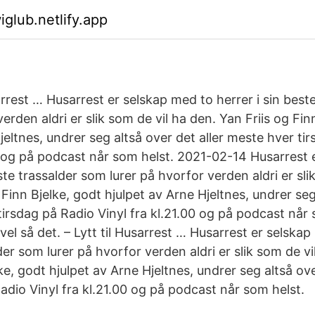
iglub.netlify.app
rrest … Husarrest er selskap med to herrer i sin best
verden aldri er slik som de vil ha den. Yan Friis og Fin
jeltnes, undrer seg altså over det aller meste hver ti
00 og på podcast når som helst. 2021-02-14 Husarrest
este trassalder som lurer på hvorfor verden aldri er sli
 Finn Bjelke, godt hjulpet av Arne Hjeltnes, undrer seg
tirsdag på Radio Vinyl fra kl.21.00 og på podcast når 
l så det. – Lytt til Husarrest … Husarrest er selskap 
der som lurer på hvorfor verden aldri er slik som de v
lke, godt hjulpet av Arne Hjeltnes, undrer seg altså ov
adio Vinyl fra kl.21.00 og på podcast når som helst.