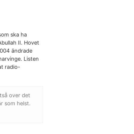
 som ska ha
bullah II. Hovet
. 2004 ändrade
narvinge. Listen
at radio-
ltså over det
år som helst.