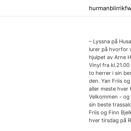
hurmanblirrikfw
– Lyssna på Husa
lurer på hvorfor 
hjulpet av Arne H
Vinyl fra kl.21.
to herrer i sin b
den. Yan Friis og
aller meste hver 
Velkommen - og ve
sin beste trassal
Friis og Finn Bje
hver tirsdag på R