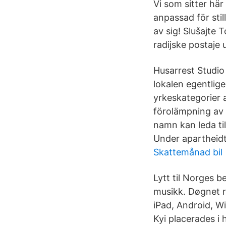
Vi som sitter här
anpassad för still
av sig! Slušajte T
radijske postaje 
Husarrest Studio 
lokalen egentligen
yrkeskategorier at
förolämpning av 
namn kan leda til
Under apartheidti
Skattemånad bil
Lytt til Norges b
musikk. Døgnet r
iPad, Android, 
Kyi placerades i 