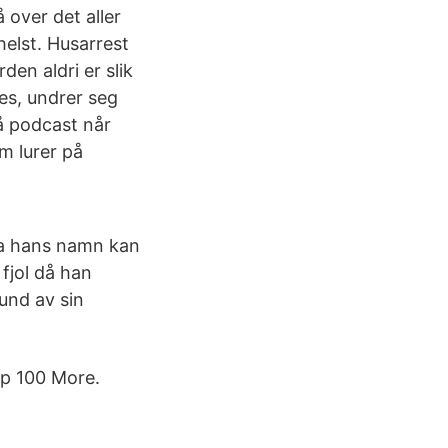
 over det aller
helst. Husarrest
den aldri er slik
nes, undrer seg
på podcast når
m lurer på
mna hans namn kan
 fjol då han
rund av sin
op 100 More.