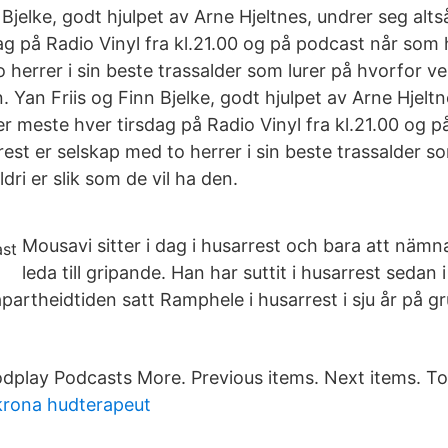
 Bjelke, godt hjulpet av Arne Hjeltnes, undrer seg altså
ag på Radio Vinyl fra kl.21.00 og på podcast når som 
 herrer i sin beste trassalder som lurer på hvorfor ver
. Yan Friis og Finn Bjelke, godt hjulpet av Arne Hjelt
ler meste hver tirsdag på Radio Vinyl fra kl.21.00 og 
est er selskap med to herrer i sin beste trassalder so
dri er slik som de vil ha den.
Mousavi sitter i dag i husarrest och bara att nä
leda till gripande. Han har suttit i husarrest sedan i
partheidtiden satt Ramphele i husarrest i sju år på g
odplay Podcasts More. Previous items. Next items. T
krona hudterapeut