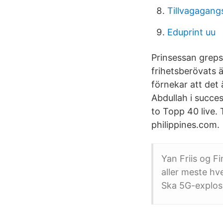
Tillvagagang
Eduprint uu
Prinsessan greps
frihetsberövats ä
förnekar att det 
Abdullah i succe
to Topp 40 live. 
philippines.com.
Yan Friis og Fi
aller meste hv
Ska 5G-explosi