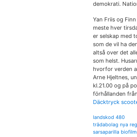
demokrati. Natio
Yan Friis og Finn
meste hver tirsd
er selskap med to
som de vil ha den
altså over det al
som helst. Husarr
hvorfor verden al
Arne Hjeltnes, un
kl.21.00 og på p
förhållanden frå
Däcktryck scoo
landskod 480
trädabolag nya reg
sarsaparilla biofilm