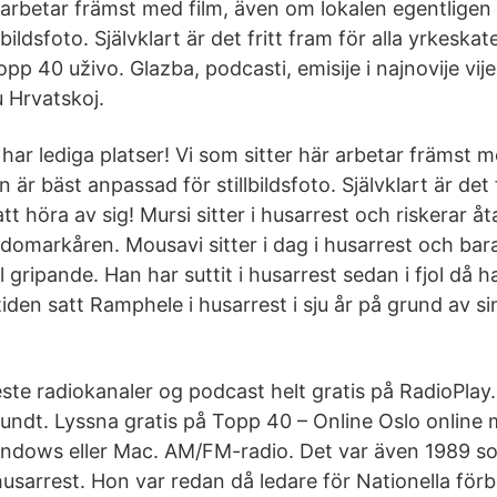
 arbetar främst med film, även om lokalen egentligen 
bildsfoto. Självklart är det fritt fram för alla yrkeskat
opp 40 uživo. Glazba, podcasti, emisije i najnovije vije
u Hrvatskoj.
har lediga platser! Vi som sitter här arbetar främst 
 är bäst anpassad för stillbildsfoto. Självklart är det f
t höra av sig! Mursi sitter i husarrest och riskerar åta
domarkåren. Mousavi sitter i dag i husarrest och ba
l gripande. Han har suttit i husarrest sedan i fjol då h
den satt Ramphele i husarrest i sju år på grund av si
este radiokanaler og podcast helt gratis på RadioPlay
undt. Lyssna gratis på Topp 40 – Online Oslo online 
Windows eller Mac. AM/FM-radio. Det var även 1989 
husarrest. Hon var redan då ledare för Nationella för