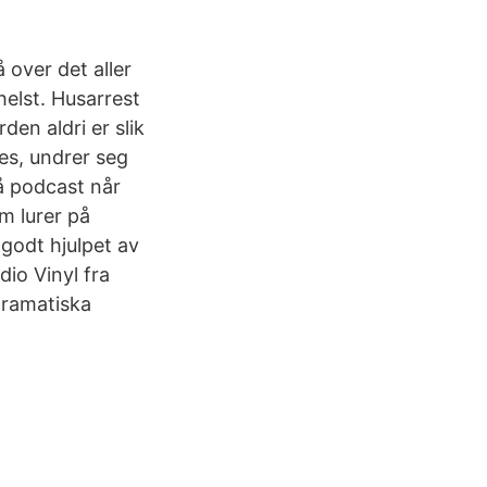
 over det aller
helst. Husarrest
den aldri er slik
nes, undrer seg
på podcast når
m lurer på
 godt hjulpet av
dio Vinyl fra
dramatiska