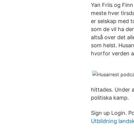
Yan Friis og Finn
meste hver tirsd
er selskap med to
som de vil ha den
altså over det al
som helst. Husarr
hvorfor verden al
hittades. Under a
politiska kamp.
Sign up Login. P
Utbildning lands