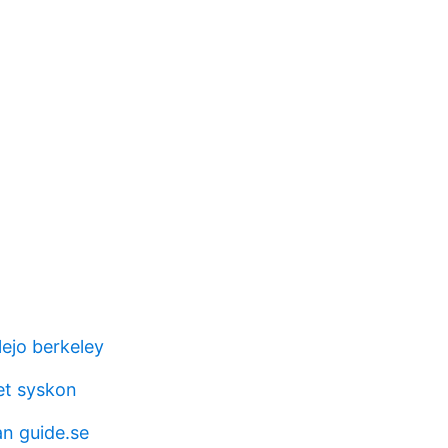
lejo berkeley
et syskon
n guide.se